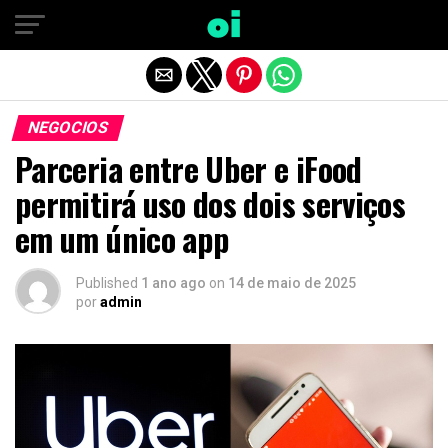
Sair da versão mobile
NEGOCIOS
Parceria entre Uber e iFood
permitirá uso dos dois serviços
em um único app
Published
1 ano ago
on
14 de maio de 2025
por
admin