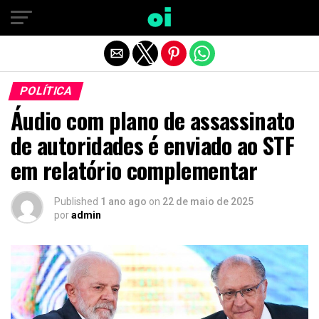
Sair da versão mobile
POLÍTICA
Áudio com plano de assassinato
de autoridades é enviado ao STF
em relatório complementar
Published
1 ano ago
on
22 de maio de 2025
por
admin