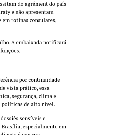
essitam do agrément do país
araty e não apresentam
 em rotinas consulares,
ulho. A embaixada notificará
 funções.
erência por continuidade
e vista prático, essa
mica, segurança, clima e
políticas de alto nível.
 dossiês sensíveis e
 Brasília, especialmente em
liação é que sua