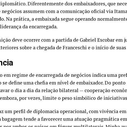
diplomático. Diferentemente dos embaixadores, que nec
de negócios assumem com a comunicação oficial via Itam
ado. Na prática, a embaixada segue operando normalmente
a liderança da encarregada.
ição deve ocorrer com a partida de Gabriel Escobar em j
teriores sobre a chegada de Franceschi e o início de suas
ncia
o em regime de encarregada de negócios indica uma pref
se define uma chefia em nível de embaixador. Do ponto d
var o dia a dia da relação bilateral — cooperação econô
mbora, por vezes, limite o peso simbólico de iniciativas 
raz um perfil de diplomacia operacional, com vivência em
a bagagem tende a favorecer uma atuação pragmática em
por ambos os países em fóruns multilaterais. Minha ava