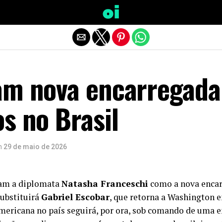
Sair da versão mobile
am nova encarregada
s no Brasil
n
29 de maio de 2026
ram a diplomata
Natasha Franceschi
como a nova encar
substituirá
Gabriel Escobar
, que retorna a Washington e
mericana no país seguirá, por ora, sob comando de uma 