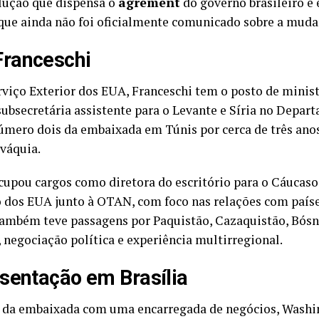
lução que dispensa o
agrément
do governo brasileiro e 
 que ainda não foi oficialmente comunicado sobre a muda
Franceschi
rviço Exterior dos EUA, Franceschi tem o posto de minist
bsecretária assistente para o Levante e Síria no Depart
úmero dois da embaixada em Túnis por cerca de três anos
ováquia.
ocupou cargos como diretora do escritório para o Cáucaso 
 dos EUA junto à OTAN, com foco nas relações com país
 também teve passagens por Paquistão, Cazaquistão, Bósn
 negociação política e experiência multirregional.
sentação em Brasília
ia da embaixada com uma encarregada de negócios, Wash