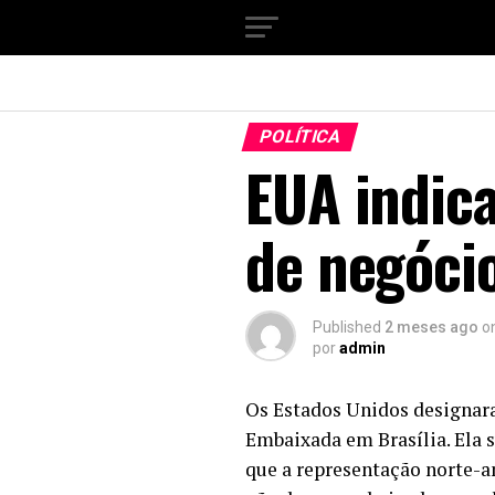
POLÍTICA
EUA indic
de negócio
Published
2 meses ago
o
por
admin
Os Estados Unidos designa
Embaixada em Brasília. Ela 
que a representação norte-a