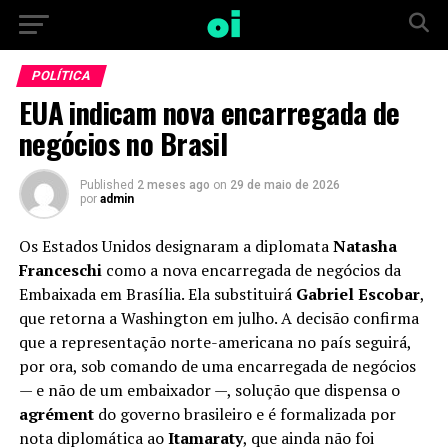
Vá para versão mobile
POLÍTICA
EUA indicam nova encarregada de
negócios no Brasil
Published
2 meses ago
on
29 de maio de 2026
por
admin
Os Estados Unidos designaram a diplomata
Natasha
Franceschi
como a nova encarregada de negócios da
Embaixada em Brasília. Ela substituirá
Gabriel Escobar
,
que retorna a Washington em julho. A decisão confirma
que a representação norte-americana no país seguirá,
por ora, sob comando de uma encarregada de negócios
— e não de um embaixador —, solução que dispensa o
agrément
do governo brasileiro e é formalizada por
nota diplomática ao
Itamaraty
, que ainda não foi