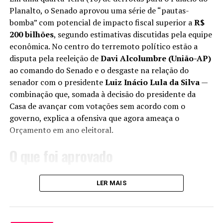
UP NEXT
de produção de tantos gênios… A seleção pode ser
Planalto, o Senado aprovou uma série de “pautas-
Pacheco confirma que não disputará governo de MG e
campeã do mundo, mas o problema é que nossa
bomba” com potencial de impacto fiscal superior a
R$
diz que vai encerrar carreira política
seleção não tem mais nenhum ídolo.”
200 bilhões
, segundo estimativas discutidas pela equipe
DON'T MISS
econômica. No centro do terremoto político estão a
PF apreende R$ 287 mil em dinheiro vivo dentro de
Em encontro com Donald Trump, em 7 de maio, Lula
disputa pela reeleição de
Davi Alcolumbre (União-AP)
sacos de lixo na casa de servidor do INSS
brincou sobre a entrada dos jogadores nos EUA
ao comando do Senado e o desgaste na relação do
durante a Copa: “Espero que você não anule o visto
senador com o presidente
Luiz Inácio Lula da Silva
—
dos jogadores da seleção brasileira, porque a
combinação que, somada à decisão do presidente da
gente vai vir para ganhar a Copa do Mundo.”
Casa de avançar com votações sem acordo com o
1958 — Anos Dourados e o fim do
governo, explica a ofensiva que agora ameaça o
Orçamento em ano eleitoral.
“complexo de vira-lata”
O que foi aprovado
Sob Juscelino Kubitschek, a vitória na Suécia, liderada
por Pelé e Garrincha, dialogou com o otimismo
O principal item aprovado foi o projeto de renegociação
LER MAIS
desenvolvimentista — Brasília em construção,
das dívidas de produtores rurais, relatado por
Renan
arquitetura de Niemeyer, Bossa Nova em ascensão. O
Calheiros (MDB-AL)
. A proposta, avaliada por técnicos
governo celebrou a conquista com festa no Palácio do
como de alto risco fiscal, pode gerar impacto de cerca
Catete e discursos que ecoavam a ideia de identidade