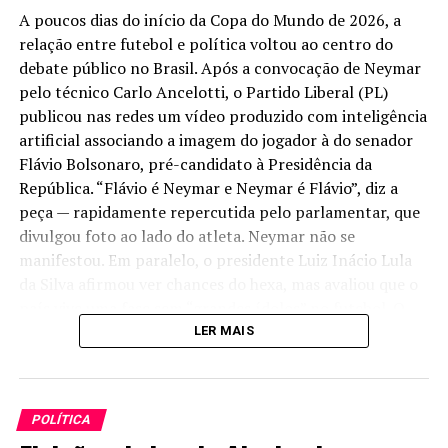
notificará o Ministério das Relações Exteriores sobre a
A poucos dias do início da Copa do Mundo de 2026, a
chegada de Franceschi e o início de suas funções.
relação entre futebol e política voltou ao centro do
debate público no Brasil. Após a convocação de Neymar
Contexto e relevância
pelo técnico Carlo Ancelotti, o Partido Liberal (PL)
publicou nas redes um vídeo produzido com inteligência
A decisão de manter a missão em regime de encarregada
artificial associando a imagem do jogador à do senador
de negócios indica uma preferência por continuidade
Flávio Bolsonaro, pré-candidato à Presidência da
administrativa enquanto não se define uma chefia em
República. “Flávio é Neymar e Neymar é Flávio”, diz a
nível de embaixador. Do ponto de vista prático, essa
peça — rapidamente repercutida pelo parlamentar, que
configuração não costuma travar o dia a dia da relação
divulgou foto ao lado do atleta. Neymar não se
bilateral — cooperação econômica, segurança, clima e
manifestou. Em paralelo, o presidente Luiz Inácio Lula
ciência seguem seu curso —, embora, por vezes, limite o
da Silva afirmou ver chances do hexa, mas avaliou que o
peso simbólico de iniciativas políticas de alto nível.
país vive uma fase sem “grandes ídolos” no futebol. O
episódio reacende um enredo recorrente: a cada quatro
LER MAIS
Pelo currículo, Franceschi traz um perfil de diplomacia
anos, o campo e o palanque se encontram —
operacional, com vivência em dossiês sensíveis e
independentemente do governante e de sua inclinação
negociações complexas. Essa bagagem tende a favorecer
ideológica.
uma atuação pragmática em Brasília, especialmente em
POLÍTICA
temas globais acompanhados por ambos os países em