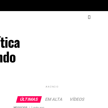
tica
ndo
ANÚNCIO
ÚLTIMAS
EM ALTA
VÍDEOS
NEGOCIOS
1 mês ago