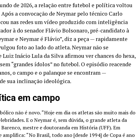
ndo de 2026, a relação entre futebol e política voltou
l. Após a convocação de Neymar pelo técnico Carlo
blicou nas redes um vídeo produzido com inteligência
gador à do senador Flávio Bolsonaro, pré-candidato à
Neymar e Neymar é Flávio”, diz a peça — rapidamente
vulgou foto ao lado do atleta. Neymar não se
 Luiz Inácio Lula da Silva afirmou ver chances do hexa,
 sem “grandes ídolos” no futebol. O episódio reacende
 anos, o campo e o palanque se encontram —
e sua inclinação ideológica.
lítica em campo
bólico não é novo. “Hoje em dia os atletas são muito mais do
lebridades. E o Neymar é, sem dúvida, o grande atleta da
a Barenco, mestre e doutoranda em História (UFF). Em
 se amplifica: “No Brasil, todo ano [desde 1994] de Copa é ano