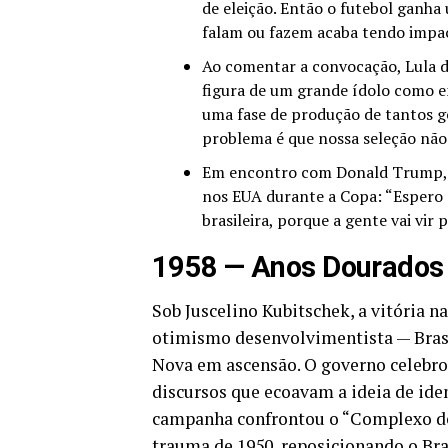
de eleição. Então o futebol ganha
falam ou fazem acaba tendo impac
Ao comentar a convocação, Lula d
figura de um grande ídolo como 
uma fase de produção de tantos 
problema é que nossa seleção nã
Em encontro com Donald Trump, e
nos EUA durante a Copa: “Espero q
brasileira, porque a gente vai vi
1958 — Anos Dourados e
Sob Juscelino Kubitschek, a vitória n
otimismo desenvolvimentista — Brasí
Nova em ascensão. O governo celebrou
discursos que ecoavam a ideia de ide
campanha confrontou o “Complexo de 
trauma de 1950, reposicionando o Bra