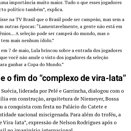
 uma importância muito maior. Tudo o que esses jogadores
to político também”, explica.
isse na TV Brasil que o Brasil pode ser campeão, mas sem a
em outras épocas: “Lamentavelmente, a gente não está em
gênios… A seleção pode ser campeã do mundo, mas o
o tem mais nenhum ídolo.”
m 7 de maio, Lula brincou sobre a entrada dos jogadores
ue você não anule o visto dos jogadores da seleção
r para ganhar a Copa do Mundo.”
 o fim do “complexo de vira-lata”
a Suécia, liderada por Pelé e Garrincha, dialogou com o
lia em construção, arquitetura de Niemeyer, Bossa
 a conquista com festa no Palácio do Catete e
ntidade nacional miscigenada. Para além do troféu, a
Vira-lata”, expressão de Nelson Rodrigues após o
sil no imaginário internacional.