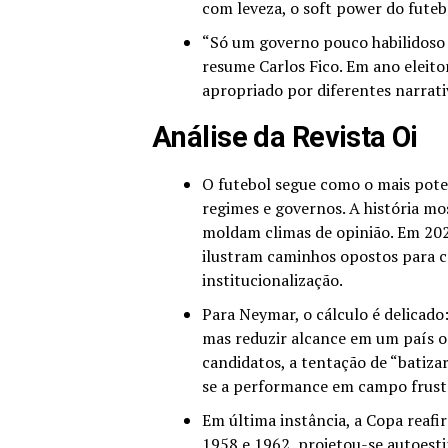
com leveza, o soft power do futebo
“Só um governo pouco habilidoso n
resume Carlos Fico. Em ano eleitor
apropriado por diferentes narrat
Análise da Revista Oi
O futebol segue como o mais poten
regimes e governos. A história mo
moldam climas de opinião. Em 2026
ilustram caminhos opostos para c
institucionalização.
Para Neymar, o cálculo é delicado
mas reduzir alcance em um país on
candidatos, a tentação de “batizar
se a performance em campo frust
Em última instância, a Copa reaf
1958 e 1962, projetou-se autoest