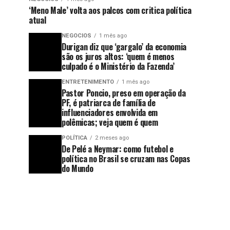
‘Meno Male’ volta aos palcos com critica política
atual
NEGOCIOS
1 mês ago
Durigan diz que ‘gargalo’ da economia
são os juros altos: ‘quem é menos
culpado é o Ministério da Fazenda’
ENTRETENIMENTO
1 mês ago
Pastor Poncio, preso em operação da
PF, é patriarca de família de
influenciadores envolvida em
polêmicas; veja quem é quem
POLÍTICA
2 meses ago
De Pelé a Neymar: como futebol e
política no Brasil se cruzam nas Copas
do Mundo