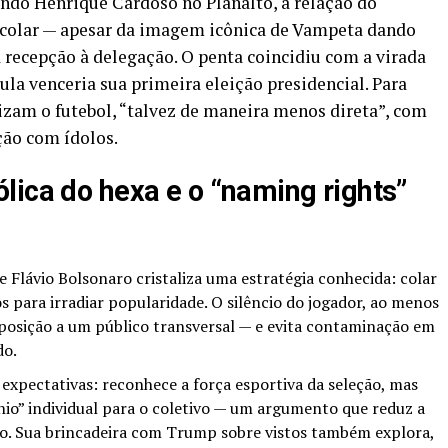
ndo Henrique Cardoso no Planalto, a relação do
ocolar — apesar da imagem icônica de Vampeta dando
recepção à delegação. O penta coincidiu com a virada
ula venceria sua primeira eleição presidencial. Para
am o futebol, “talvez de maneira menos direta”, com
ão com ídolos.
lica do hexa e o “naming rights”
 Flávio Bolsonaro cristaliza uma estratégia conhecida: colar
s para irradiar popularidade. O silêncio do jogador, ao menos
xposição a um público transversal — e evita contaminação em
do.
 expectativas: reconhece a força esportiva da seleção, mas
ênio” individual para o coletivo — um argumento que reduz a
fo. Sua brincadeira com Trump sobre vistos também explora,