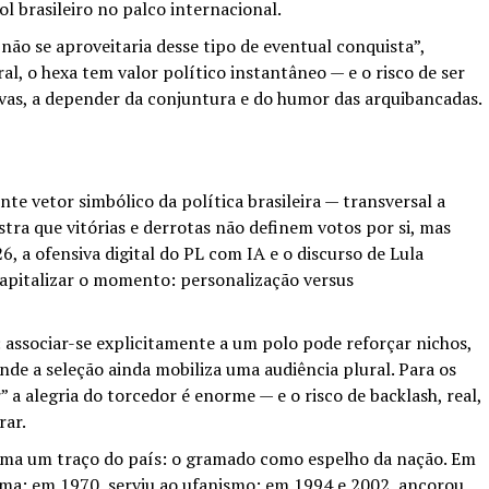
l brasileiro no palco internacional.
ão se aproveitaria desse tipo de eventual conquista”,
al, o hexa tem valor político instantâneo — e o risco de ser
ivas, a depender da conjuntura e do humor das arquibancadas.
te vetor simbólico da política brasileira — transversal a
stra que vitórias e derrotas não definem votos por si, mas
, a ofensiva digital do PL com IA e o discurso de Lula
apitalizar o momento: personalização versus
: associar-se explicitamente a um polo pode reforçar nichos,
de a seleção ainda mobiliza uma audiência plural. Para os
” a alegria do torcedor é enorme — e o risco de backlash, real,
rar.
irma um traço do país: o gramado como espelho da nação. Em
ima; em 1970, serviu ao ufanismo; em 1994 e 2002, ancorou