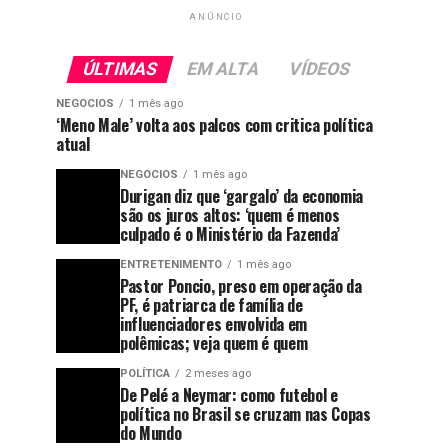
ANÚNCIO
ÚLTIMAS
EM ALTA
VÍDEOS
NEGOCIOS
1 mês ago
‘Meno Male’ volta aos palcos com critica política
atual
NEGOCIOS
1 mês ago
Durigan diz que ‘gargalo’ da economia
são os juros altos: ‘quem é menos
culpado é o Ministério da Fazenda’
ENTRETENIMENTO
1 mês ago
Pastor Poncio, preso em operação da
PF, é patriarca de família de
influenciadores envolvida em
polêmicas; veja quem é quem
POLÍTICA
2 meses ago
De Pelé a Neymar: como futebol e
política no Brasil se cruzam nas Copas
do Mundo