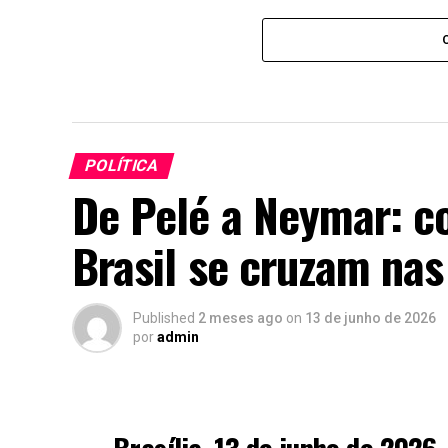
POLÍTICA
De Pelé a Neymar: co
Brasil se cruzam na
Published
2 meses ago
on
13 de junho de 2026
por
admin