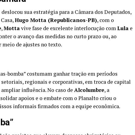
o deslocou sua estratégia para a Câmara dos Deputados,
 Casa,
Hugo Motta (Republicanos-PB)
, com o
e
,
Motta
vive fase de excelente interlocução com
Lula
e
conter o avanço das medidas no curto prazo ou, ao
 meio de ajustes no texto.
autas-bomba” costumam ganhar tração em períodos
etoriais, regionais e corporativas, em troca de capital
 ampliar influência. No caso de
Alcolumbre
, a
olidar apoios e o embate com o Planalto criou o
issos informais firmados com a equipe econômica.
mba”