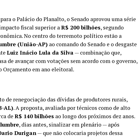
 para o Palácio do Planalto, o Senado aprovou uma série
mpacto fiscal superior a
R$ 200 bilhões
, segundo
conômica. No centro do terremoto político estão a
lumbre (União-AP)
ao comando do Senado e o desgaste
nte
Luiz Inácio Lula da Silva
— combinação que,
asa de avançar com votações sem acordo com o governo,
 o Orçamento em ano eleitoral.
to de renegociação das dívidas de produtores rurais,
B-AL)
. A proposta, avaliada por técnicos como de alto
erca de
R$ 140 bilhões
ao longo dos próximos dez anos.
olumbre
, dias antes, sinalizar em plenário — após
Dario Durigan
— que não colocaria projetos dessa