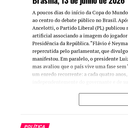
Brasília, 13 de junho de 2026
A poucos dias do início da Copa do Mundo d
ao centro do debate público no Brasil. Ap
Ancelotti, o Partido Liberal (PL) publico
artificial associando a imagem do jogador
Presidência da República. “Flávio é Neyma
repercutida pelo parlamentar, que divulgo
manifestou. Em paralelo, o presidente Luiz
mas avaliou que o país vive uma fase sem 
um enredo recorrente: a cada quatro anos
independentemente do governante e de sua
Antes da bola rolar: política
O uso da seleção como capital simbólico
que jogadores. Eles também são celebrid
geração brasileira”, observa Bruna Bare
POLÍTICA