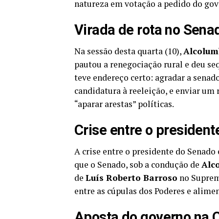
natureza em votação a pedido do gov
Virada de rota no Sena
Na sessão desta quarta (10),
Alcolum
pautou a renegociação rural e deu seq
teve endereço certo: agradar a senad
candidatura à reeleição, e enviar um
“aparar arestas” políticas.
Crise entre o president
A crise entre o presidente do Senado
que o Senado, sob a condução de
Alc
de
Luís Roberto Barroso
no Supremo
entre as cúpulas dos Poderes e alime
Aposta do governo na