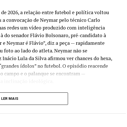
e 2026, a relação entre futebol e política voltou
ós a convocação de Neymar pelo técnico Carlo
u nas redes um vídeo produzido com inteligência
 à do senador Flávio Bolsonaro, pré-candidato à
r e Neymar é Flávio”, diz a peça — rapidamente
u foto ao lado do atleta. Neymar não se
 Inácio Lula da Silva afirmou ver chances do hexa,
“grandes ídolos” no futebol. O episódio reacende
, o campo e o palanque se encontram —
 inclinação ideológica.
 em campo
LER MAIS
 não é novo. “Hoje em dia os atletas são muito mais do
ades. E o Neymar é, sem dúvida, o grande atleta da
nco, mestre e doutoranda em História (UFF). Em ambiente