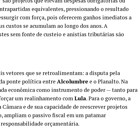
” são projetos que elevam despesas obrigatórias ou
ntrapartidas equivalentes, pressionando o resultado
ressurgir com força, pois oferecem ganhos imediatos a
s custos se acumulam ao longo dos anos. A
tes sem fonte de custeio e anistias tributárias são
 vetores que se retroalimentam: a disputa pela
da ponte política entre
Alcolumbre
e o Planalto. Na
genda econômica como instrumento de poder — tanto para
a forçar um realinhamento com
Lula
. Para o governo, a
 Câmara e de sua capacidade de reescrever projetos
o, ampliam o passivo fiscal em um patamar
responsabilidade orçamentária.