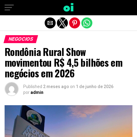
Sair da versão mobile
NEGOCIOS
Rondônia Rural Show
movimentou R$ 4,5 bilhões em
negócios em 2026
Published
2 meses ago
on
1 de junho de 2026
por
admin