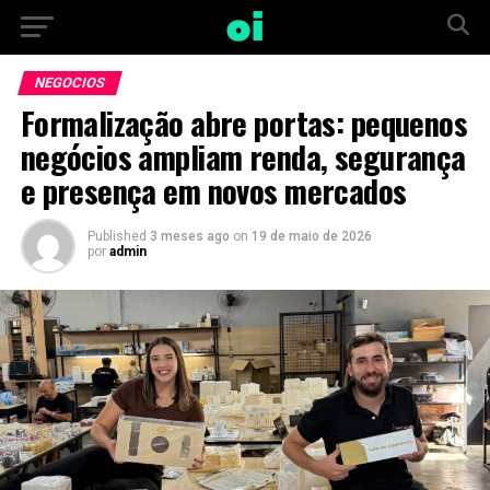
Vá para versão mobile
NEGOCIOS
Formalização abre portas: pequenos
negócios ampliam renda, segurança
e presença em novos mercados
Published
3 meses ago
on
19 de maio de 2026
por
admin