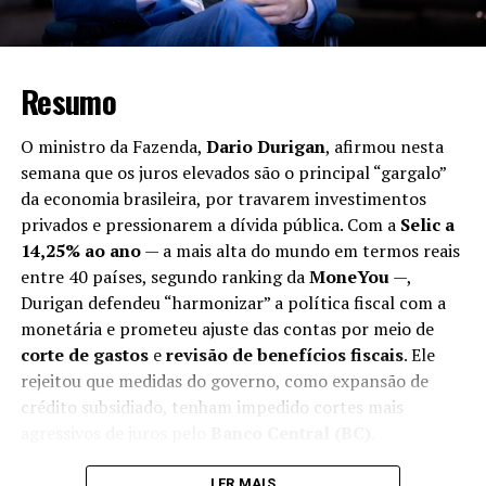
apoiar esse acesso, o Sebrae oferece o curso
Contrata+Brasil na prática, que ensina o passo a passo
para cadastro, busca de oportunidades e prestação de
serviços ao governo com mais segurança e menos
Resumo
burocracia:
https://df.loja.sebrae.com.br/contrata-
mais-brasil-na-pratica-guia-para-o-mei-1-
O ministro da Fazenda,
Dario Durigan
, afirmou nesta
372000117678?
semana que os juros elevados são o principal “gargalo”
utm_source=pegn&utm_medium=digital&utm_campaign=pe
da economia brasileira, por travarem investimentos
privados e pressionarem a dívida pública. Com a
Selic a
Escala, marketplaces e
14,25% ao ano
— a mais alta do mundo em termos reais
entre 40 países, segundo ranking da
MoneYou
—,
expansão internacional
Durigan defendeu “harmonizar” a política fiscal com a
monetária e prometeu ajuste das contas por meio de
A formalização também pavimenta a entrada em novos
corte de gastos
e
revisão de benefícios fiscais
. Ele
canais. Em 2023, ao levar os personalizados para
rejeitou que medidas do governo, como expansão de
marketplaces, o faturamento da Inova a Laser
crédito subsidiado, tenham impedido cortes mais
multiplicou por dez em um mês. O salto exigiu
agressivos de juros pelo
Banco Central (BC)
.
estrutura: a equipe saiu de três para quase 30
funcionários; a operação deixou um espaço de 35 m²,
LER MAIS