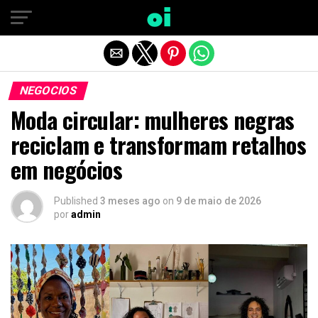
Sair da versão mobile
NEGOCIOS
Moda circular: mulheres negras
reciclam e transformam retalhos
em negócios
Published
3 meses ago
on
9 de maio de 2026
por
admin