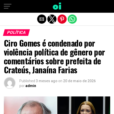
Sair da versão mobile
POLÍTICA
Ciro Gomes é condenado por
violência política de gênero por
comentários sobre prefeita de
Crateús, Janaína Farias
Published
3 meses ago
on
20 de maio de 2026
por
admin