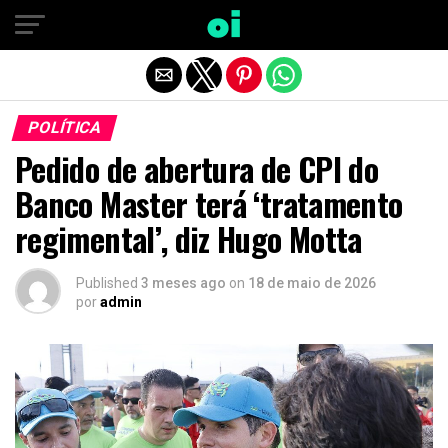
Sair da versão mobile
POLÍTICA
Pedido de abertura de CPI do
Banco Master terá ‘tratamento
regimental’, diz Hugo Motta
Published
3 meses ago
on
18 de maio de 2026
por
admin