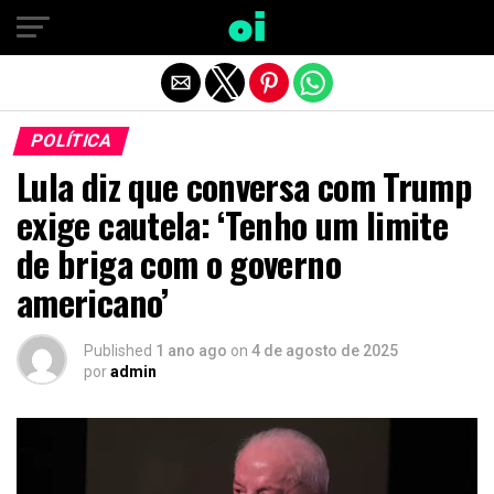
Sair da versão mobile
POLÍTICA
Lula diz que conversa com Trump
exige cautela: ‘Tenho um limite
de briga com o governo
americano’
Published
1 ano ago
on
4 de agosto de 2025
por
admin