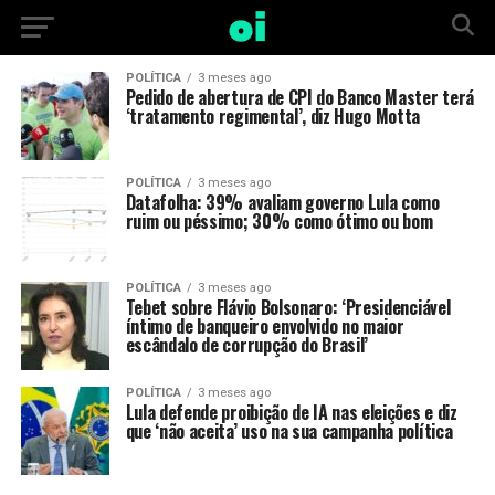
POLÍTICA
3 meses ago
Pedido de abertura de CPI do Banco Master terá
‘tratamento regimental’, diz Hugo Motta
POLÍTICA
3 meses ago
Datafolha: 39% avaliam governo Lula como
ruim ou péssimo; 30% como ótimo ou bom
POLÍTICA
3 meses ago
Tebet sobre Flávio Bolsonaro: ‘Presidenciável
íntimo de banqueiro envolvido no maior
escândalo de corrupção do Brasil’
POLÍTICA
3 meses ago
Lula defende proibição de IA nas eleições e diz
que ‘não aceita’ uso na sua campanha política