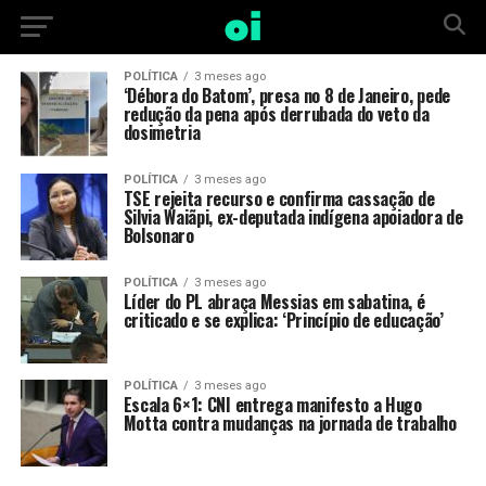
POLÍTICA
3 meses ago
‘Débora do Batom’, presa no 8 de Janeiro, pede
redução da pena após derrubada do veto da
dosimetria
POLÍTICA
3 meses ago
TSE rejeita recurso e confirma cassação de
Silvia Waiãpi, ex-deputada indígena apoiadora de
Bolsonaro
POLÍTICA
3 meses ago
Líder do PL abraça Messias em sabatina, é
criticado e se explica: ‘Princípio de educação’
POLÍTICA
3 meses ago
Escala 6×1: CNI entrega manifesto a Hugo
Motta contra mudanças na jornada de trabalho