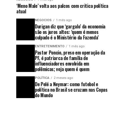
‘Meno Male’ volta aos palcos com critica política
atual
NEGOCIOS
1 mês ago
Durigan diz que ‘gargalo’ da economia
são os juros altos: ‘quem é menos
culpado é o Ministério da Fazenda’
ENTRETENIMENTO
1 mês ago
Pastor Poncio, preso em operação da
PF, é patriarca de família de
influenciadores envolvida em
polêmicas; veja quem é quem
POLÍTICA
2 meses ago
De Pelé a Neymar: como futebol e
política no Brasil se cruzam nas Copas
do Mundo