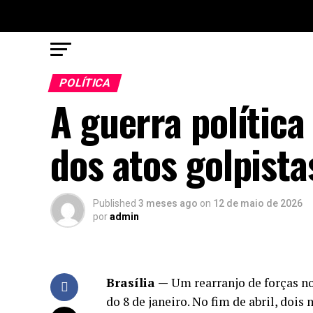
POLÍTICA
A guerra polític
dos atos golpist
Published
3 meses ago
on
12 de maio de 2026
por
admin
Brasília —
Um rearranjo de forças no
do 8 de janeiro. No fim de abril, do