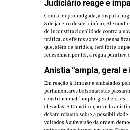
Judiciário reage e impa
Com a lei promulgada, a disputa mig
8 de janeiro desde o início, Alexandr
de inconstitucionalidade contra a no
prática, os efeitos sobre as penas fi
que, além de jurídica, terá forte impa
redesenhar, por lei, a régua punitiva
Anistia “ampla, geral e 
Em reação à liminar e embalados pela 
parlamentares bolsonaristas passara
constitucional “amplo, geral e irrestri
elevadas. A Constituição veda anisti
debate robusto sobre a possibilidade 
voltados à subversão da ordem democr
votos em dois turnos nas duas Casas,