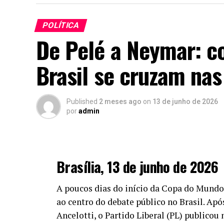
POLÍTICA
De Pelé a Neymar: co
Brasil se cruzam na
Published
2 meses ago
on
13 de junho de 2026
por
admin
Brasília, 13 de junho de 2026
A poucos dias do início da Copa do Mundo d
ao centro do debate público no Brasil. Ap
Ancelotti, o Partido Liberal (PL) publico