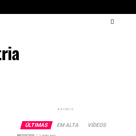
ria
ANÚNCIO
ÚLTIMAS
EM ALTA
VÍDEOS
NEGOCIOS
1 mês ago