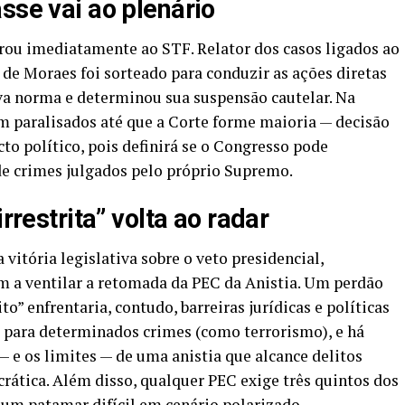
sse vai ao plenário
rou imediatamente ao STF. Relator dos casos ligados ao
e de Moraes foi sorteado para conduzir as ações diretas
va norma e determinou sua suspensão cautelar. Na
cam paralisados até que a Corte forme maioria — decisão
cto político, pois definirá se o Congresso pode
 de crimes julgados pelo próprio Supremo.
irrestrita” volta ao radar
vitória legislativa sobre o veto presidencial,
m a ventilar a retomada da PEC da Anistia. Um perdão
to” enfrentaria, contudo, barreiras jurídicas e políticas
a para determinados crimes (como terrorismo), e há
— e os limites — de uma anistia que alcance delitos
ática. Além disso, qualquer PEC exige três quintos dos
 um patamar difícil em cenário polarizado.