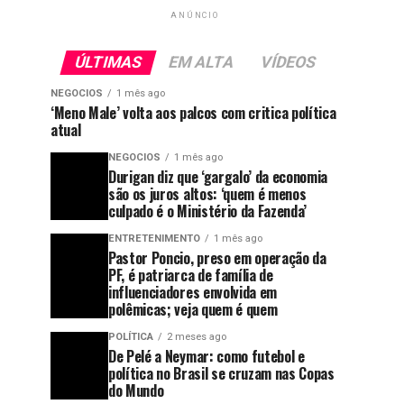
ANÚNCIO
ÚLTIMAS
EM ALTA
VÍDEOS
NEGOCIOS
1 mês ago
‘Meno Male’ volta aos palcos com critica política
atual
NEGOCIOS
1 mês ago
Durigan diz que ‘gargalo’ da economia
são os juros altos: ‘quem é menos
culpado é o Ministério da Fazenda’
ENTRETENIMENTO
1 mês ago
Pastor Poncio, preso em operação da
PF, é patriarca de família de
influenciadores envolvida em
polêmicas; veja quem é quem
POLÍTICA
2 meses ago
De Pelé a Neymar: como futebol e
política no Brasil se cruzam nas Copas
do Mundo