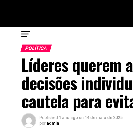
POLÍTICA
Líderes querem a
decisões individ
cautela para evit
Published
1 ano ago
on
14 de maio de 2025
por
admin