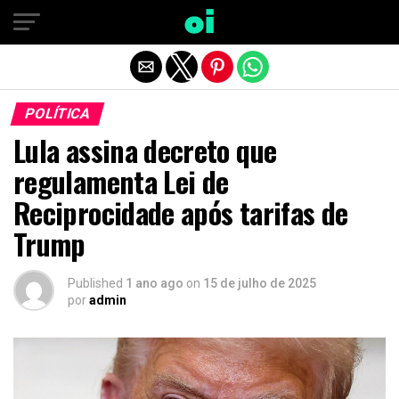
Sair da versão mobile
POLÍTICA
Lula assina decreto que
regulamenta Lei de
Reciprocidade após tarifas de
Trump
Published
1 ano ago
on
15 de julho de 2025
por
admin